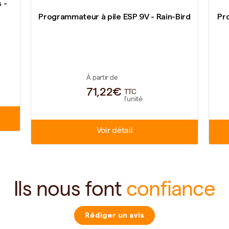
 -
Programmateur à pile ESP 9V - Rain-Bird
Pr
À partir de
71,22€
TTC
l'unité
Voir détail
Ils nous font
confiance
Rédiger un avis