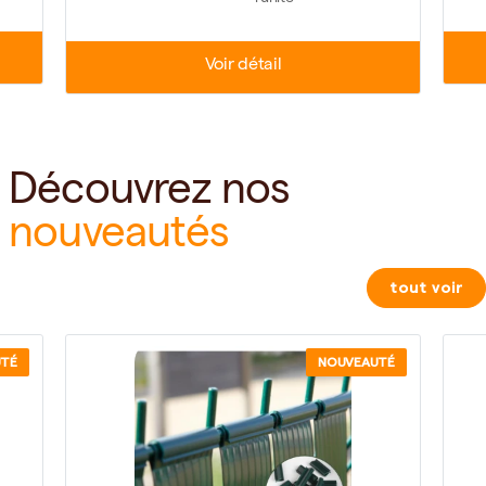
Voir détail
Découvrez nos
nouveautés
tout voir
UTÉ
NOUVEAUTÉ