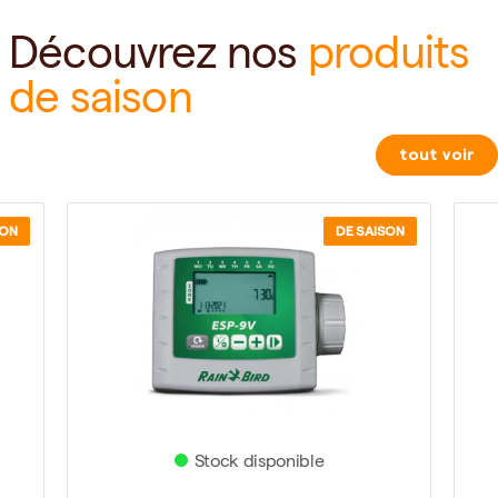
Découvrez nos
produits
de saison
tout voir
SON
DE SAISON
Stock disponible