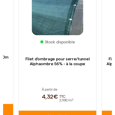
Stock disponible
es
100m
Filet d'ombrage pour serre/tunnel
Fil
Alphaombre 56% - à la coupe
Alp
À partir de
4,32€
TTC
2,16€/m²