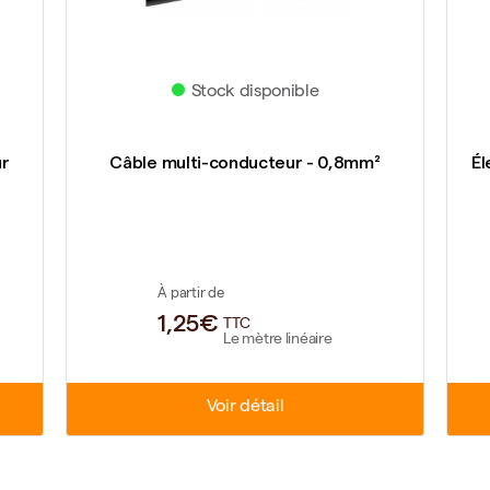
Stock disponible
ur
Câble multi-conducteur - 0,8mm²
Él
À partir de
1,25€
TTC
Le mètre linéaire
Voir détail