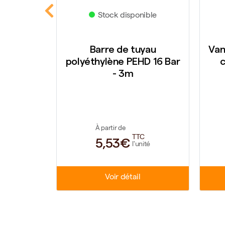
Stock disponible
St
EHD
Barre de tuyau
Vanne lai
bar
polyéthylène PEHD 16 Bar
compr
- 3m
À partir de
À par
TTC
5,53€
33
l'unité
Voir détail