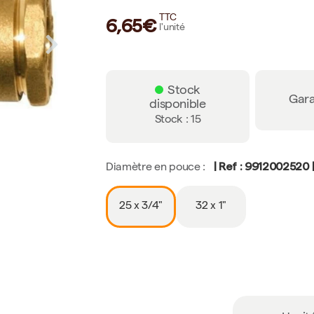
TTC
6,65€
l'unité
Stock
Gara
disponible
Stock : 15
| Ref : 9912002520 |
Diamètre en pouce :
25 x 3/4"
32 x 1"