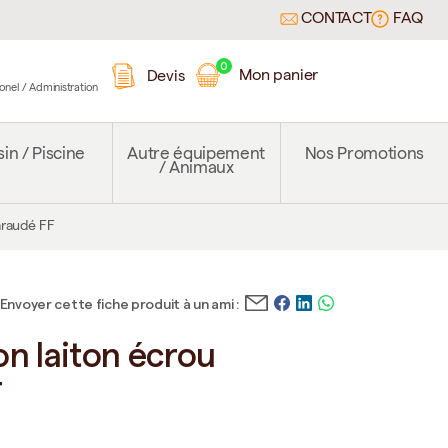
CONTACT
FAQ
0
Mon panier
Devis
ionel / Administration
in / Piscine
Autre équipement
Nos Promotions
/ Animaux
araudé FF
Envoyer cette fiche produit à un ami :
n laiton écrou
F