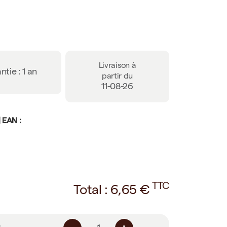
Livraison à
ntie : 1 an
partir du
11-08-26
 EAN :
TTC
Total :
6,65
€