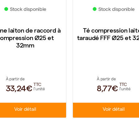
ock disponible
Stock disponible
ton de raccord à
Té compression laiton
ession Ø25 et
taraudé FFF Ø25 et 32mm
32mm
tir de
À partir de
TTC
TTC
,24€
8,77€
l'unité
l'unité
Voir détail
Voir détail