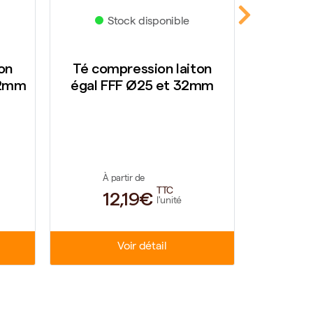
Stock disponible
Stock di
Té compression laiton
Raccord co
égal FFF Ø25 et 32mm
laiton filet
32
À partir de
À partir de
TTC
12,19€
4,72
l'unité
Voir détail
Voir dé