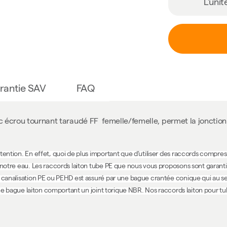
L'unit
rantie SAV
FAQ
écrou tournant taraudé FF femelle/femelle, permet la jonction 
ttention. En effet, quoi de plus important que d’utiliser des raccords compr
 notre eau. Les raccords laiton tube PE que nous vous proposons sont garantis
e canalisation PE ou PEHD est assuré par une bague crantée conique qui au se
à une bague laiton comportant un joint torique NBR. Nos raccords laiton pour t