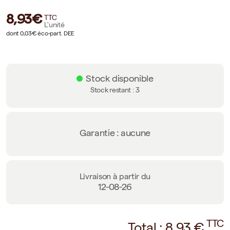
8,93€
TTC
L'unité
dont 0,03€ éco-part. DEE
Stock disponible
Stock restant :
3
Garantie : aucune
Livraison à partir du
12-08-26
TTC
Total :
8,93
€