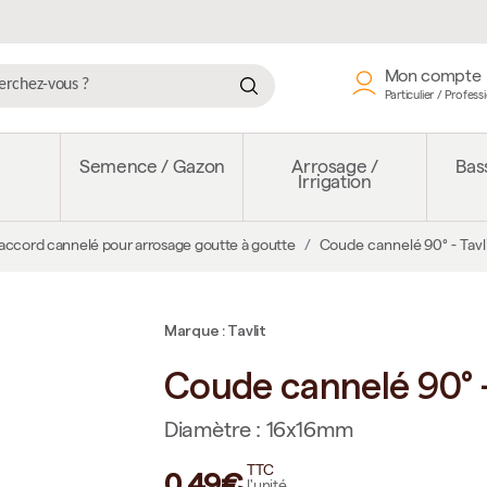
Mon compte
Particulier / Profess
e
Semence / Gazon
Arrosage /
Bass
Irrigation
accord cannelé pour arrosage goutte à goutte
Coude cannelé 90° - Tavl
Marque : Tavlit
Coude cannelé 90° -
Diamètre : 16x16mm
TTC
0,49€