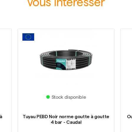
vous intéresser
Stock disponible
à
Tuyau PEBD Noir norme goutte à goutte
Ou
4 bar - Caudal