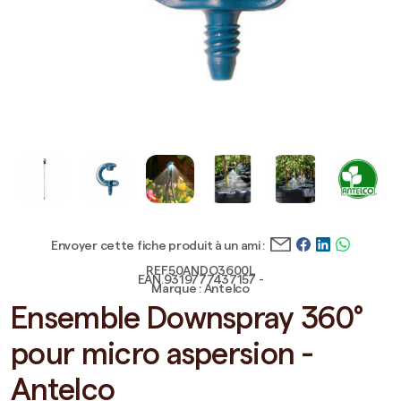
Envoyer cette fiche produit à un ami :
REF.50ANDO3600L
EAN.9319777437157 -
Marque : Antelco
Ensemble Downspray 360°
pour micro aspersion -
Antelco