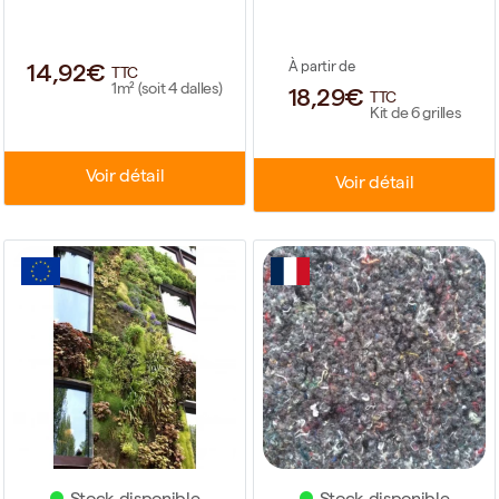
14,92€
À partir de
TTC
1m² (soit 4 dalles)
18,29€
TTC
Kit de 6 grilles
Voir détail
Voir détail