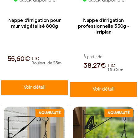
Stock disponible
Stock disponible
Nappe d'irrigation pour
Nappe d'irrigation
mur végétalisé 800g
professionnelle 350g -
Irriplan
55,60€
À partir de
TTC
Rouleau de 25m
38,27€
TTC
1.15€/m²
Voir détail
Voir détail
NOUVEAUTÉ
NOUVEAUTÉ