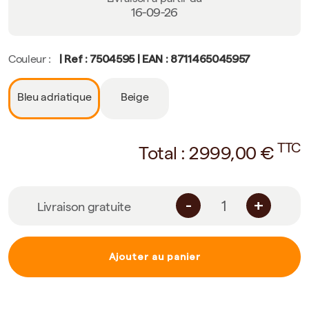
16-09-26
| Ref : 7504595 | EAN : 8711465045957
Couleur :
Bleu adriatique
Beige
TTC
Total :
2999,00
€
-
+
Livraison gratuite
Ajouter au panier