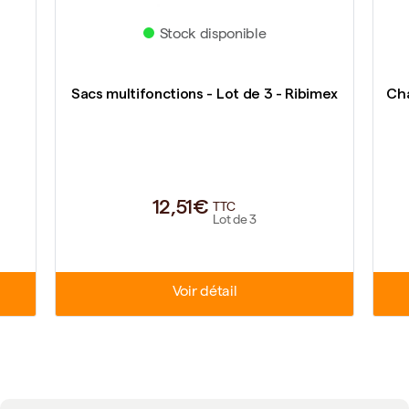
Stock disponible
Sacs multifonctions - Lot de 3 - Ribimex
Cha
12,51€
TTC
Lot de 3
Voir détail