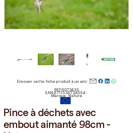
Envoyer cette fiche produit à un ami :
REF.6072435
EAN.8711338724354 -
Marque : Nature
Pince à déchets avec
embout aimanté 98cm -