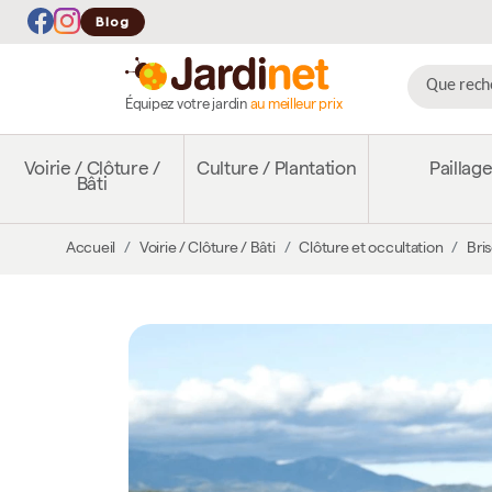
Blog
Équipez votre jardin
au meilleur prix
Voirie / Clôture /
Culture / Plantation
Paillag
Bâti
Accueil
Voirie / Clôture / Bâti
Clôture et occultation
Bri