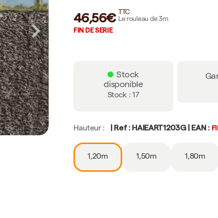
TTC
46,56€
Le rouleau de 3m
FIN DE SERIE
Stock
Gar
disponible
Stock : 17
| Ref : HAIEART1203G | EAN :
FI
Hauteur :
1,20m
1,50m
1,80m