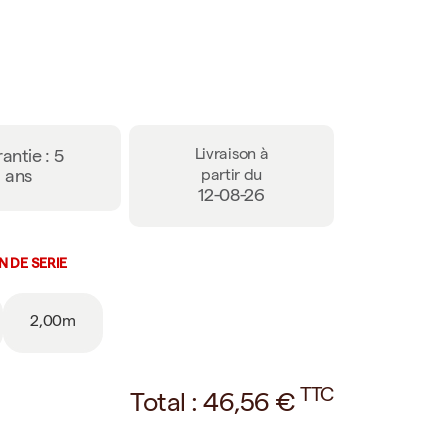
Livraison à
antie : 5
ans
partir du
12-08-26
N DE SERIE
2,00m
TTC
Total :
46,56
€