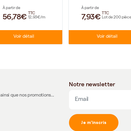
À partir de
À partir de
TTC
TTC
56,78€
7,93€
12,93€/m
Lot de 200 pièc
Voir détail
Voir détail
Notre newsletter
ainsi que nos promotions...
Je m'inscris