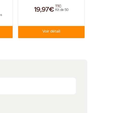
TTC
19,97€
3
Kit de 50
es
Voir détail