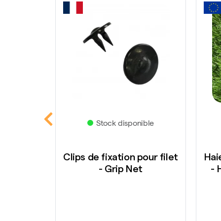
ible
Stock disponible
llage et
Clips de fixation pour filet
Haie
0 pièces
- Grip Net
- 