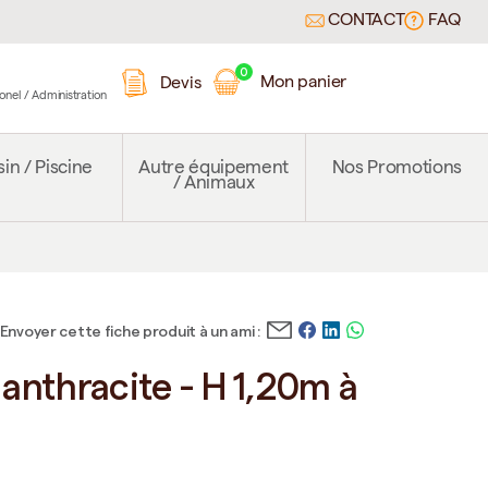
CONTACT
FAQ
0
Mon panier
Devis
ionel / Administration
in / Piscine
Autre équipement
Nos Promotions
/ Animaux
Envoyer cette fiche produit à un ami :
s anthracite - H 1,20m à