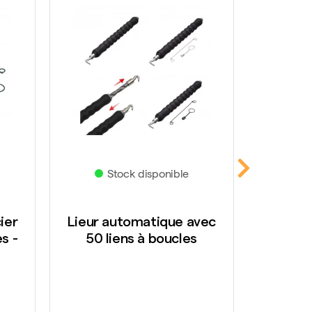
Stock disponible
S
ier
Lieur automatique avec
Pince
s -
50 liens à boucles