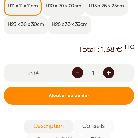
H11 x 11 x 11cm
H10 x 20 x 20cm
H15 x 25 x 25cm
H25 x 30 x 30cm
H25 x 33 x 33cm
TTC
Total :
1,38
€
-
+
L'unité
Ajouter au panier
Description
Conseils