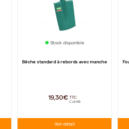
Stock disponible
Bêche standard à rebords avec manche
Fo
19,30€
TTC
L'unité
Voir détail