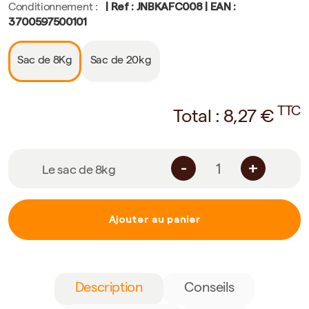
| Ref : JNBKAFC008 | EAN :
Conditionnement :
3700597500101
Sac de 8Kg
Sac de 20kg
TTC
Total :
8,27
€
-
+
Le sac de 8kg
Ajouter au panier
Description
Conseils