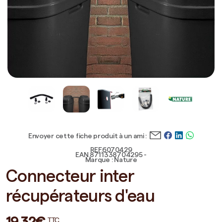
Envoyer cette fiche produit à un ami :
REF.6070429
EAN.8711338704295 -
Marque : Nature
Connecteur inter
récupérateurs d'eau
19,32€
TTC