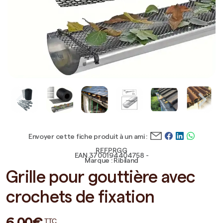
Envoyer cette fiche produit à un ami :
REF.PRGG
EAN.3700194404758 -
Marque : Ribiland
Grille pour gouttière avec
crochets de fixation
6,00€
TTC