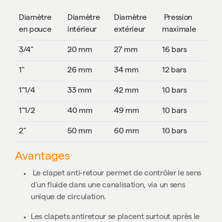
Diamètre
Diamètre
Diamètre
Pression
en pouce
intérieur
extérieur
maximale
3/4"
20 mm
27 mm
16 bars
1"
26 mm
34 mm
12 bars
1"1/4
33 mm
42 mm
10 bars
1"1/2
40 mm
49 mm
10 bars
2"
50 mm
60 mm
10 bars
Avantages
Le clapet anti-retour permet de contrôler le sens
d'un fluide dans une canalisation, via un sens
unique de circulation.
Les clapets antiretour se placent surtout après le