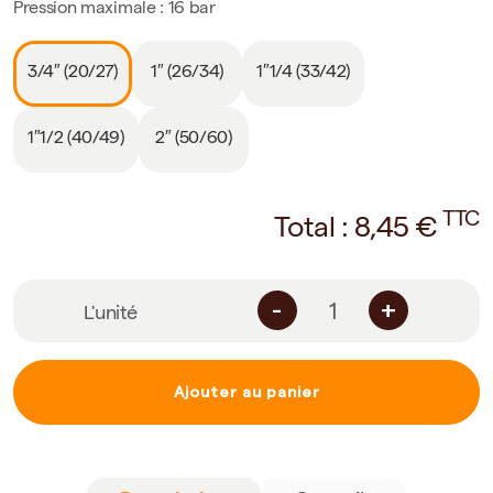
Pression maximale : 16 bar
3/4″ (20/27)
1″ (26/34)
1″1/4 (33/42)
1″1/2 (40/49)
2″ (50/60)
TTC
Total :
8,45
€
-
+
L'unité
Ajouter au panier