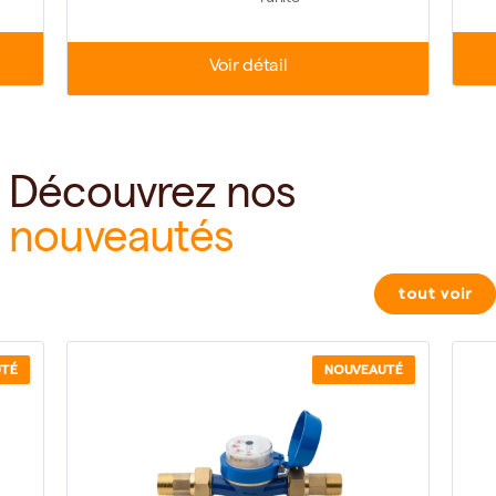
Voir détail
Découvrez nos
nouveautés
tout voir
UTÉ
NOUVEAUTÉ