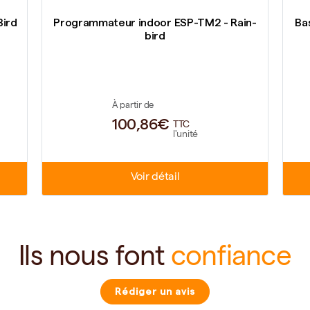
Bird
Programmateur indoor ESP-TM2 - Rain-
Ba
bird
À partir de
100,86€
TTC
l'unité
Voir détail
Ils nous font
confiance
Rédiger un avis