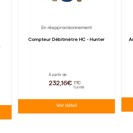
En réapprovisionnement
Compteur Débitmètre HC - Hunter
A
r
À partir de
232,16€
TTC
l'unité
Voir détail