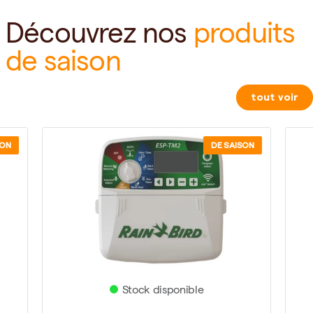
Découvrez nos
produits
de saison
tout voir
SON
DE SAISON
Stock disponible