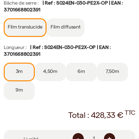
| Ref : S024EN-030-PE2X-OP | EAN :
Bâche de serre :
3701668802391
Film translucide
Film diffusant
| Ref : S024EN-030-PE2X-OP | EAN :
Longueur :
3701668802391
3m
4,50m
6m
7,50m
9m
TTC
Total :
428,33
€
-
+