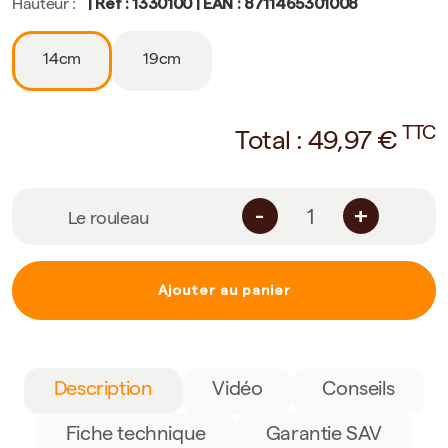
| Ref : 1330100 | EAN : 8711465301008
Hauteur :
14cm
19cm
TTC
Total :
49,97
€
-
+
Le rouleau
Ajouter au panier
Description
Vidéo
Conseils
Fiche technique
Garantie SAV