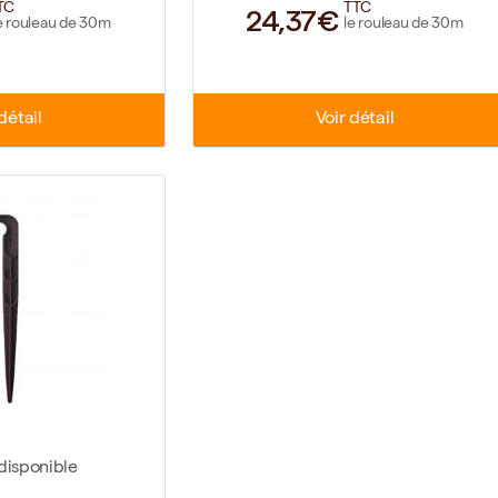
TC
TTC
24,37€
e rouleau de 30m
le rouleau de 30m
détail
Voir détail
disponible