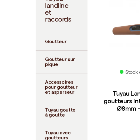
landline
et
raccords
Goutteur
Goutteur sur
pique
Stock 
Accessoires
pour goutteur
et asperseur
Tuyau Lan
goutteurs in
Ø8mm -
Tuyau goutte
à goutte
Tuyau avec
goutteurs