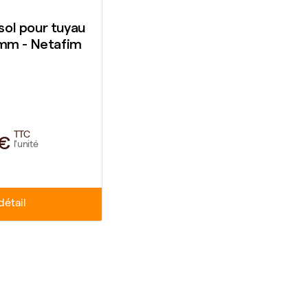
ol pour tuyau
mm - Netafim
TTC
1€
l'unité
détail