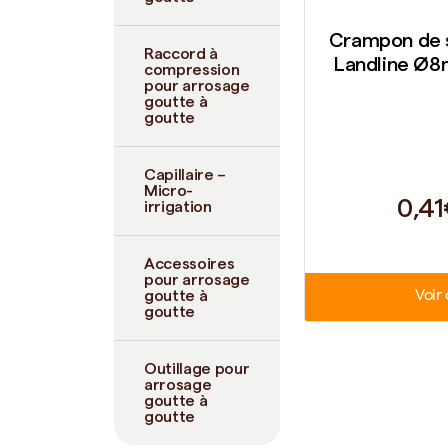
Crampon de s
Raccord à
Landline Ø8
compression
pour arrosage
goutte à
goutte
Capillaire –
Micro-
0,4
irrigation
Accessoires
pour arrosage
goutte à
Voir 
goutte
Outillage pour
arrosage
goutte à
goutte