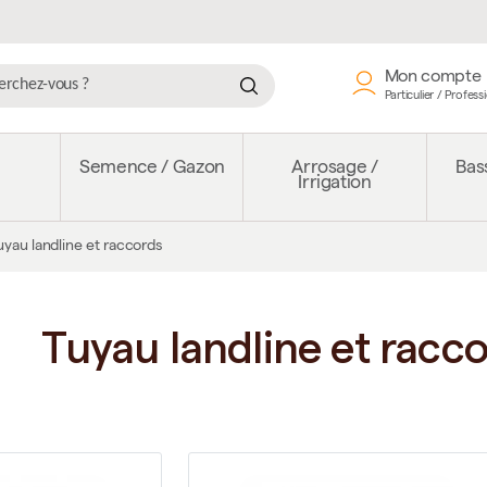
Mon compte
Particulier / Profess
e
Semence / Gazon
Arrosage /
Bass
Irrigation
uyau landline et raccords
Tuyau landline et racc