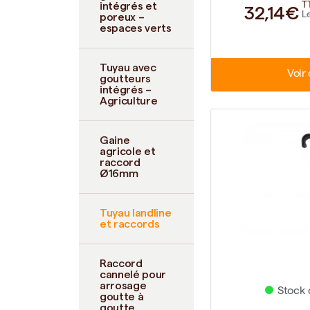
intégrés et
T
32,14€
L
poreux –
espaces verts
Tuyau avec
Voir 
goutteurs
intégrés –
Agriculture
Gaine
agricole et
raccord
Ø16mm
Tuyau landline
et raccords
Raccord
cannelé pour
arrosage
Stock 
goutte à
goutte