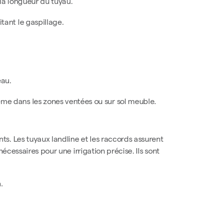
e la longueur du tuyau.
tant le gaspillage.
eau.
même dans les zones ventées ou sur sol meuble.
s. Les tuyaux landline et les raccords assurent
nécessaires pour une irrigation précise. Ils sont
.