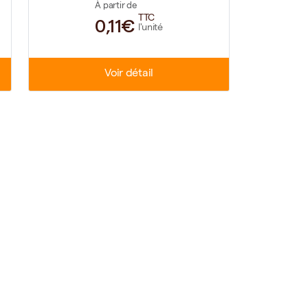
À partir de
TTC
0,11€
l'unité
Voir détail