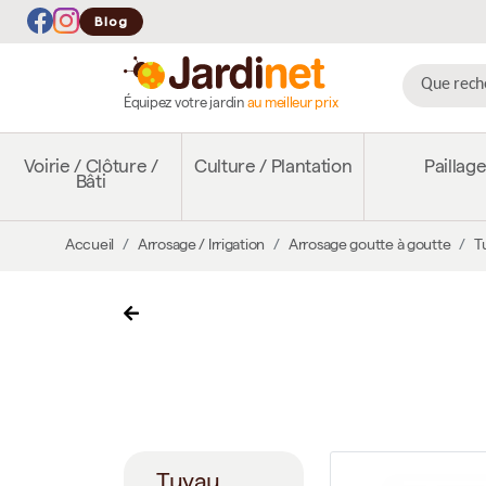
Blog
Équipez votre jardin
au meilleur prix
Voirie / Clôture /
Culture / Plantation
Paillag
Bâti
Accueil
Arrosage / Irrigation
Arrosage goutte à goutte
T
Tuyau