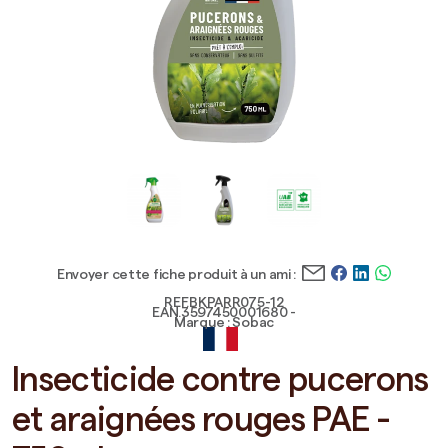
Envoyer cette fiche produit à un ami :
REF.BKPARR075-12
EAN.3597450001680 -
Marque : Sobac
Insecticide contre pucerons
et araignées rouges PAE -