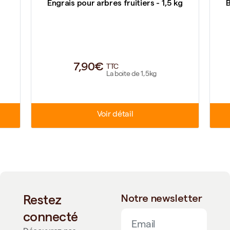
Engrais pour arbres fruitiers - 1,5 kg
B
7,90€
TTC
La boite de 1,5kg
Voir détail
Restez
Notre newsletter
connecté