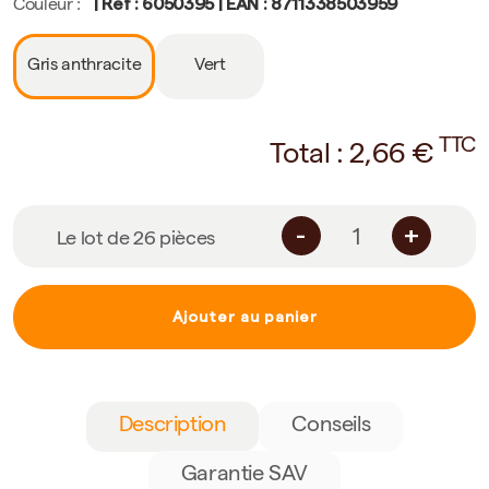
| Ref : 6050395 | EAN : 8711338503959
Couleur :
Gris anthracite
Vert
TTC
Total :
2,66
€
-
+
Le lot de 26 pièces
Ajouter au panier
Description
Conseils
Garantie SAV