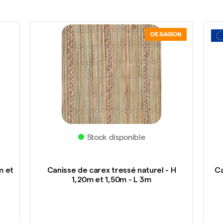
DE SAISON
Stock disponible
m et
Canisse de carex tressé naturel - H
Ca
1,20m et 1,50m - L 3m