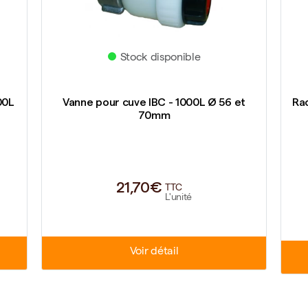
Stock disponible
00L
Vanne pour cuve IBC - 1000L Ø 56 et
Ra
70mm
21,70€
TTC
L'unité
Voir détail