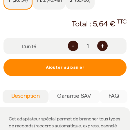
1″ (26/34)
1″1/2 (40/49)
2″ (50/60)
TTC
Total :
5,64
€
-
+
L'unité
Ajouter au panier
Description
Garantie SAV
FAQ
Cet adaptateur spécial permet de brancher tous types
de raccords (raccords automatique, express, cannelé