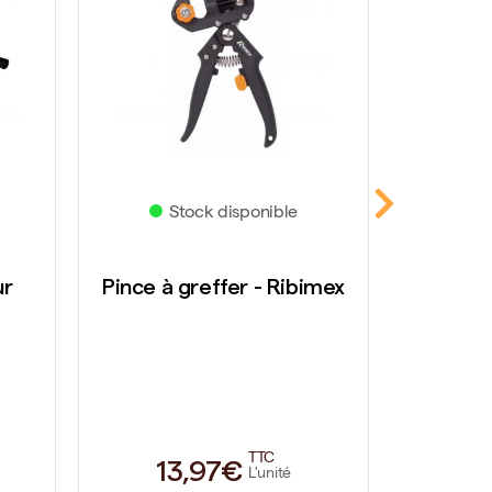
Stock disponible
S
ur
Pince à greffer - Ribimex
Scie à 
TTC
13,97€
7
L'unité