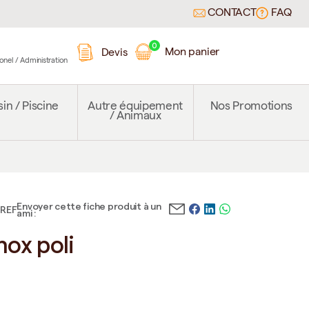
CONTACT
FAQ
0
Mon panier
Devis
ionel / Administration
in / Piscine
Autre équipement
Nos Promotions
/ Animaux
Envoyer cette fiche produit à un
GREF
ami :
nox poli