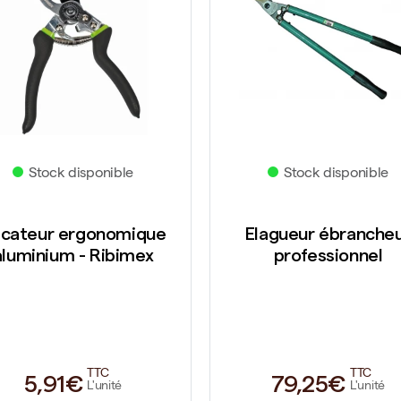
Stock disponible
Stock disponible
cateur ergonomique
Elagueur ébranche
aluminium - Ribimex
professionnel
TTC
TTC
5,91€
79,25€
L'unité
L'unité