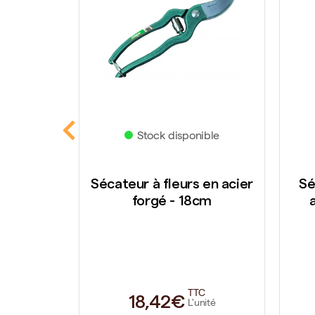
ible
Stock disponible
liante -
Sécateur à fleurs en acier
Sé
forgé - 18cm
TTC
18,42€
ité
L'unité