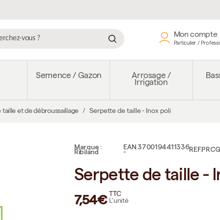
Mon compte
Particulier / Profess
e
Semence / Gazon
Arrosage /
Bass
Irrigation
 taille et de débroussaillage
Serpette de taille - Inox poli
Marque :
EAN.3700194411336
REF.PRC
Ribiland
-
Serpette de taille - I
TTC
7,54€
L'unité