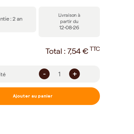
Livraison à
tie : 2 an
partir du
12-08-26
TTC
Total :
7,54
€
-
+
ité
Ajouter au panier