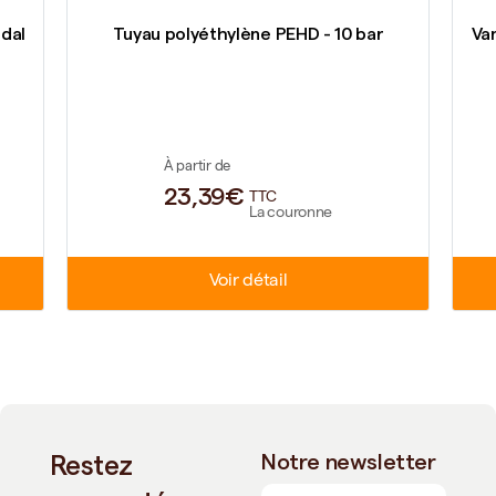
dal
Tuyau polyéthylène PEHD - 10 bar
Va
À partir de
23,39€
TTC
La couronne
Voir détail
Restez
Notre newsletter