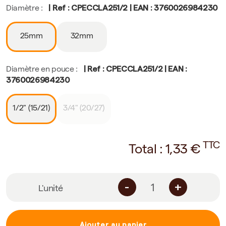
| Ref : CPECCLA251/2 | EAN : 3760026984230
Diamètre :
25mm
32mm
| Ref : CPECCLA251/2 | EAN :
Diamètre en pouce :
3760026984230
1/2" (15/21)
3/4" (20/27)
TTC
Total :
1,33
€
-
+
L'unité
Ajouter au panier