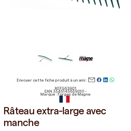
Envoyer cette fiche produit à un ami :
REF.563901
EAN.3345145639010 -
Marque : Forges de Magne
Râteau extra-large avec
manche