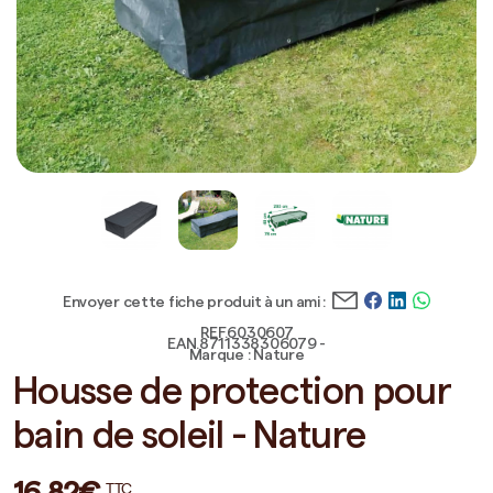
Envoyer cette fiche produit à un ami :
REF.6030607
EAN.8711338306079 -
Marque : Nature
Housse de protection pour
bain de soleil - Nature
16,82€
TTC