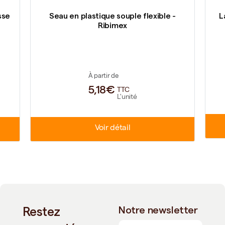
sse
Seau en plastique souple flexible -
L
Ribimex
À partir de
5,18€
TTC
L'unité
Voir détail
Restez
Notre newsletter