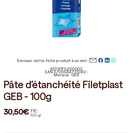
Envoyer cette fiche produit à un ami :
REF.81FILE0000C
EAN.3700584731082 -
Marque : GEB
Pâte d’étanchéité Filetplast
GEB - 100g
30,50€
TTC
100 gr