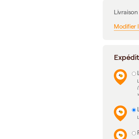
Livraiso
Modifier 
Expédi
L
(
v
L