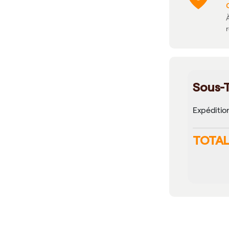
À
Sous-T
Expéditio
TOTAL