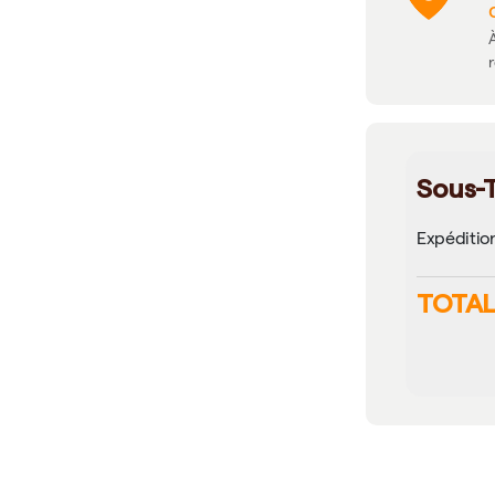
À
Sous-T
Expéditio
TOTAL