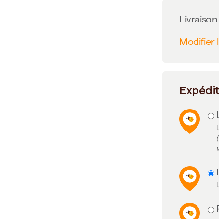
Livraiso
Modifier 
Expédi
L
(
v
L