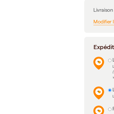
Livraiso
Modifier 
Expédi
L
(
v
L