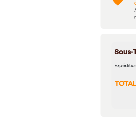
À
Sous-T
Expéditio
TOTAL