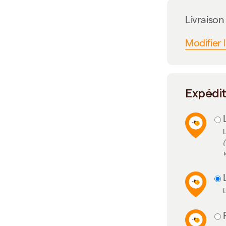
Livraiso
Modifier 
Expédi
L
(
v
L